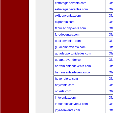
estrategiadeventa.com
Ofe
estrategiadeventas.com
Ofe
exitoenventas.com
Ofe
exportelo.com
Ofe
fabricacionyventa.com
Ofe
forodeventas.com
Ofe
gestionventas.com
Ofe
guiacompraventa.com
Ofe
guiadeoportunidades.com
Ofe
guiaparavender.com
Ofe
herramientasdeventa.com
Ofe
herramientasdeventas.com
Ofe
hoyenoferta.com
Ofe
hoyventa.com
Ofe
i-oferta.com
Ofe
infoventas.com
Ofe
inmueblesalaventa.com
Ofe
joyasenventa.com
Ofe