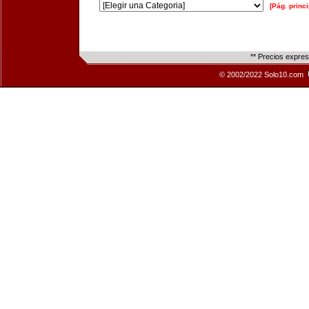
[Pág. princi
** Precios expre
© 2002/2022 Solo10.com