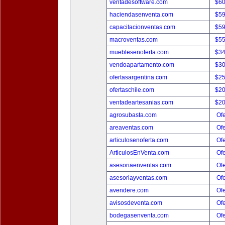
ventadesoftware.com
$6
haciendasenventa.com
$5
capacitacionventas.com
$5
macroventas.com
$5
mueblesenoferta.com
$3
vendoapartamento.com
$3
ofertasargentina.com
$2
ofertaschile.com
$2
ventadeartesanias.com
$2
agrosubasta.com
Ofe
areaventas.com
Ofe
articulosenoferta.com
Ofe
ArticulosEnVenta.com
Ofe
asesoriaenventas.com
Ofe
asesoriayventas.com
Ofe
avendere.com
Ofe
avisosdeventa.com
Ofe
bodegasenventa.com
Ofe