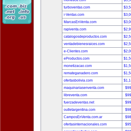
monetice.com
$3,
turboventas.com
$3,
i-Ventas.com
$3,
MarcasEnVenta.com
$3,
rapiventa.com
$2,
catalogosdeproductos.com
$2,
ventadebienesraices.com
$2,
e-Clientes.com
$2,
eProductos.com
$1,
monetizacao.com
$1,
remateganadero.com
$1,
ofertasbolivia.com
$1,
maquinariasenventa.com
$9
libreventa.com
$9
fuerzadeventas.net
$9
outletargentina.com
$9
CamposEnVenta.com.ar
$9
ofertasinternacionales.com
$9