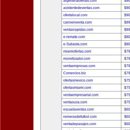
argentinaofertas.com
$9
asistentedeventas.com
$9
ofertalocal.com
$9
carroenventa.com
$8
ventasrapidas.com
$8
e-remate.com
$8
e-Subasta.com
$8
miamiofertas.com
$7
monetizador.com
$7
ventaempresas.com
$7
Comercios.biz
$7
ofertasmexico.com
$7
ofertasmiami.com
$7
ventaempresarial.com
$7
ventasusa.com
$7
escuelaventas.com
$6
remerasdefutbol.com
$6
ventadepasajes.com
$6