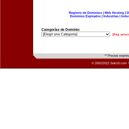
Registro de Dominios
|
Web Hosting
|
D
Dominios Expirados
|
Industrias
|
Indu
Categorías de Dominio:
[Pág. princi
** Precios expre
© 2002/2022 Solo10.com