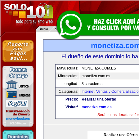
monetiza.com
El dueño de este dominio lo ha
Mayusculas:
MONETIZA.COM.ES
Minusculas:
monetiza.com.es
Longitud:
8 caracteres
Categorias:
Internet
,
Ventas y Comercializaci
Precio:
Realizar una oferta!
Visitar!
monetiza.com.es
Serán consideradas ofer
Realizar una Oferta