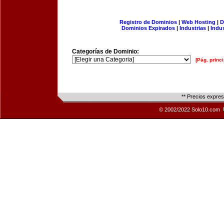
Registro de Dominios
|
Web Hosting
|
D
Dominios Expirados
|
Industrias
|
Indu
Categorías de Dominio:
[Pág. princi
** Precios expre
© 2002/2022 Solo10.com