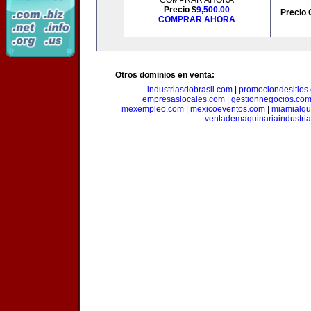
COMPRAR AHORA
Precio $
9,500.00
Precio 
COMPRAR AHORA
Otros dominios en venta:
industriasdobrasil.com
|
promociondesitios
empresaslocales.com
|
gestionnegocios.co
mexempleo.com
|
mexicoeventos.com
|
miamialqu
ventademaquinariaindustria