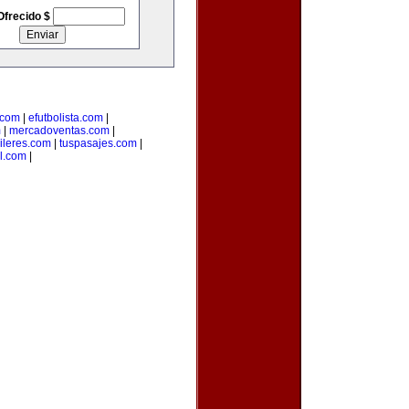
Ofrecido $
.com
|
efutbolista.com
|
m
|
mercadoventas.com
|
ileres.com
|
tuspasajes.com
|
l.com
|