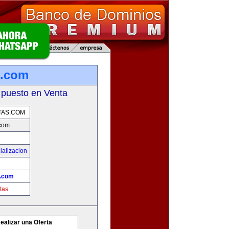
s.com
 puesto en Venta
AS.COM
com
ializacion
.com
tas
ealizar una Oferta