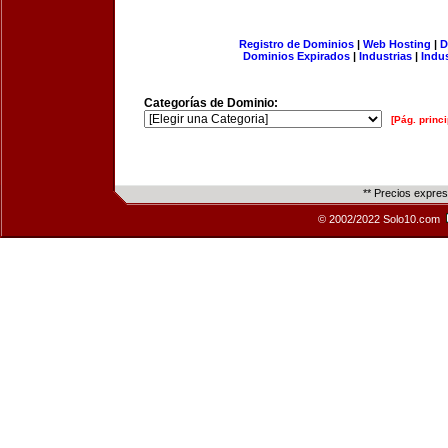
Registro de Dominios
|
Web Hosting
|
D
Dominios Expirados
|
Industrias
|
Indu
Categorías de Dominio:
[Pág. princi
** Precios expre
© 2002/2022 Solo10.com