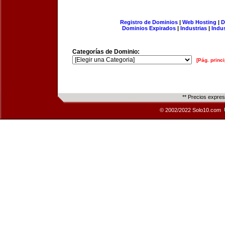
Registro de Dominios
|
Web Hosting
|
D
Dominios Expirados
|
Industrias
|
Indu
Categorías de Dominio:
[Pág. princi
** Precios expre
© 2002/2022 Solo10.com