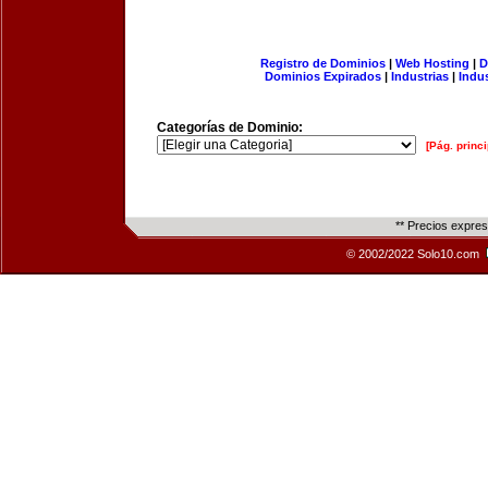
Registro de Dominios
|
Web Hosting
|
D
Dominios Expirados
|
Industrias
|
Indu
Categorías de Dominio:
[Pág. princi
** Precios expre
© 2002/2022 Solo10.com