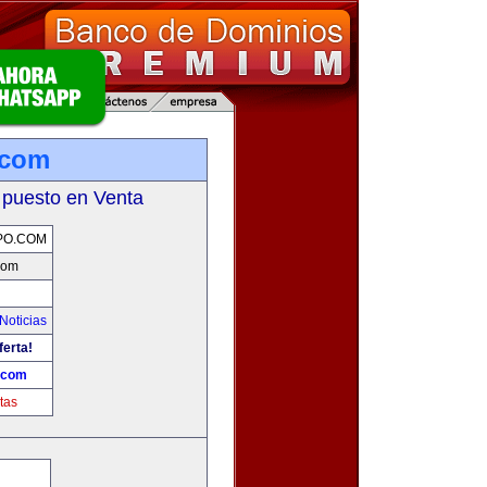
.com
 puesto en Venta
PO.COM
com
Noticias
ferta!
.com
tas