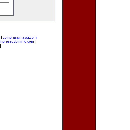
m
|
comprasalmayor.com
|
mpreseudominio.com
|
|