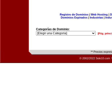
Registro de Dominios
|
Web Hosting
|
D
Dominios Expirados
|
Industrias
|
Indu
Categorías de Dominio:
[Pág. princi
** Precios expre
© 2002/2022 Solo10.com